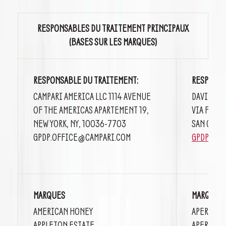
RESPONSABLES DU TRAITEMENT PRINCIPAUX
(BASES SUR LES MARQUES)
RESPONSABLE DU TRAITEMENT:
RESPONSA
CAMPARI AMERICA LLC 1114 AVENUE
DAVIDE CA
OF THE AMERICAS APARTEMENT 19,
VIA F. SA
NEW YORK, NY, 10036-7703
SAN GIOVA
GPDP.OFFICE@CAMPARI.COM
GPDP.OFF
MARQUES
MARQUES
AMERICAN HONEY
APEROL
APPLETON ESTATE
APEROL S