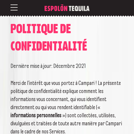
POLITIQUE DE
BACK
BACK
BACK
CONFIDENTIALITÉ
NOTRE HISTOIRE
TEQUILA BLANCO
ESPÒLON PALOMA
Dernière mise à jour: Décembre 2021
NOTRE MÉTIER
TEQUILA REPOSADO
OLD FASHIONED
Merci de l’intérêt que vous portez à Campari ! La présente
politique de confidentialité explique comment les
informations vous concernant, qui vous identifient
NOTRE MAÎTRE DISTILLATEUR
TEQUILA AÑEJO
GRAND MARGARITA
directement ou qui vous rendent identifiable («
informations personnelles
») sont collectées, utilisées,
divulguées et traitées de toute autre manière par Campari
TEQUILA CRISTALINO
SPICY MARGARITA
dans le cadre de nos Services.