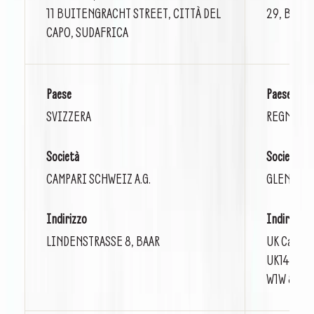
11 BUITENGRACHT STREET, CITTÀ DEL
29, BARC
CAPO, SUDAFRICA
Paese
Paese
SVIZZERA
REGNO U
Società
Società
CAMPARI SCHWEIZ A.G.
GLEN GRAN
Indirizzo
Indirizzo
LINDENSTRASSE 8, BAAR
UK Campar
UK14-16 G
W1W 8QW