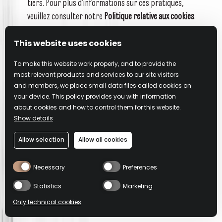
tiers. Pour plus d’informations sur ces pratiques,
veuillez consulter notre
Politique relative aux cookies
.
Nous et nos prestataires tiers pouvons utiliser (i) des
This website uses cookies
cookies ou de petits fichiers de données qui sont stockés
To make this website work properly, and to provide the
sur l’ordinateur d’une personne et (ii) d’autres
most relevant products and services to our site visitors
technologies connexes, telles que des balises web, des
and members, we place small data files called cookies on
pixels, des scripts intégrés, des technologies
your device. This policy provides you with information
about cookies and how to control them for this website.
d’identification de l’emplacement et des technologies de
Show details
journalisation (collectivement, les «
cookies »
) pour
collecter automatiquement ces informations personnelles.
Allow selection
Allow all cookies
Pour plus d’informations sur ces pratiques et vos choix en
Necessary
Preferences
matière de cookies, veuillez consulter notre
Politique
Statistics
Marketing
relative aux les cookies
.
Only technical cookies