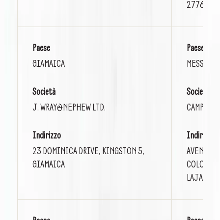
2776 3012
Paese
Paese
GIAMAICA
MESSICO
Società
Società
J. WRAY&NEPHEW LTD.
CAMPARI M
Indirizzo
Indirizzo
23 DOMINICA DRIVE, KINGSTON 5,
AVENIDA 
GIAMAICA
COLONIA 
LAJARA, 