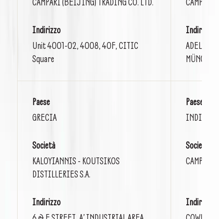
CAMPARI (BEIJING) TRADING CO. LTD.
CAMPARI 
Indirizzo
Indirizzo
Unit 4001-02, 4008, 40F, CITIC
ADELGUND
Square
MÜNCHEN
Paese
Paese
GRECIA
INDIA
Società
Società
KALOYIANNIS - KOUTSIKOS
CAMPARI I
DISTILLERIES S.A.
Indirizzo
Indirizzo
6 & E STREET, A’ INDUSTRIAL AREA,
COWRKS, 