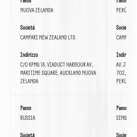
Paese
Paese
NUOVA ZELANDA
PERÙ
Società
Società
CAMPARI NEW ZEALAND LTD.
CAMPARI 
Indirizzo
Indirizzo
C/O KPMG 18, VIADUCT HARBOUR AV.,
AV. JORG
MARITIME SQUARE, AUCKLAND NUOVA
702, DIST
ZELANDA
PERÙ
Paese
Paese
RUSSIA
SINGAPO
Società
Società