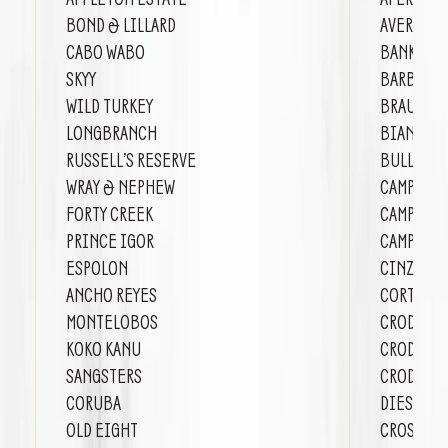
BOND & LILLARD
AVERNA
CABO WABO
BANKES-
SKYY
BARBERO 
WILD TURKEY
BRAULIO
LONGBRANCH
BIANCOSA
RUSSELL’S RESERVE
BULLDOG 
WRAY & NEPHEW
CAMPARI
FORTY CREEK
CAMPARI
PRINCE IGOR
CAMPARIS
ESPOLON
CINZANO
ANCHO REYES
CORTE DE
MONTELOBOS
CRODINO
KOKO KANU
CRODINO 
SANGSTERS
CRODINO 
CORUBA
DIESUS
OLD EIGHT
CROSS