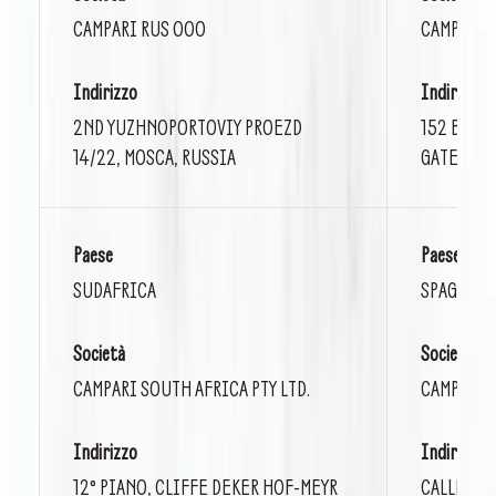
CAMPARI RUS OOO
CAMPARI S
Indirizzo
Indirizzo
2ND YUZHNOPORTOVIY PROEZD
152 BEAC
14/22, MOSCA, RUSSIA
GATEWAY 
Paese
Paese
SUDAFRICA
SPAGNA
Società
Società
CAMPARI SOUTH AFRICA PTY LTD.
CAMPARI E
Indirizzo
Indirizzo
12° PIANO, CLIFFE DEKER HOF-MEYR
CALLE DE 