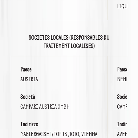
LIQUORS
SOCIETES LOCALES (RESPONSABLES DU
TRAITEMENT LOCALISES)
Paese
Paese
AUSTRIA
BENELUX
Società
Società
CAMPARI AUSTRIA GMBH
CAMPARI B
Indirizzo
Indirizzo
NAGLERGASSE 1/TOP 13 ,1010, VIENNA
AVENUE D