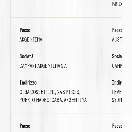
BRUXELLE
Paese
Paese
ARGENTINA
AUSTRALI
Società
Società
CAMPARI ARGENTINA S.A.
CAMPARI A
Indirizzo
Indirizzo
OLGA COSSETTINI, 243 PISO 3,
LEVEL 21,
PUERTO MADEO, CABA, ARGENTINA
SYDNEY, 
Paese
Paese