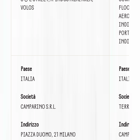
VOLOS
FLOOR, WO
AEROCITY,
INDIRA G
PORT, NH-
INDIA
Paese
Paese
ITALIA
ITALIA
Società
Società
CAMPARINO S.R.L.
TERRAZZA
Indirizzo
Indirizzo
PIAZZA DUOMO, 21 MILANO
CAMPO SA