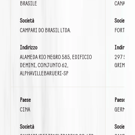
BRASILE
CANADA
Società
Società
CAMPARI DO BRASIL LTDA.
FORTY CRE
Indirizzo
Indirizzo
ALAMEDA RIO NEGRO 585, EDIFICIO
297 SOUT
DEMINI, CONJUNTO 62,
GRIMSBY,
ALPHAVILLEBARUERI-SP
Paese
Paese
CINA
GERMANI
Società
Società