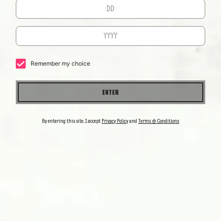
WE DON’T PRODUCE TEQUILA, WE CREATE IT
ENTDECKE MEHR
Remember my choice
ENTER
DRINKS
UNSERE
By entering this site, I accept
Privacy Policy
and
Terms & Conditions