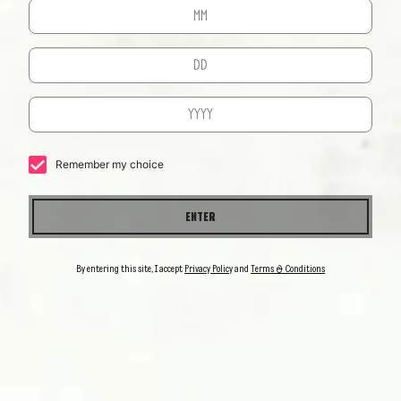
umfassen.
TEQUILAS
UNSERE
Remember my choice
ENTER
By entering this site, I accept
Privacy Policy
and
Terms & Conditions