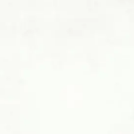
ÜBER
JESÚS SUSUNAGA
Unser Maestro Tequilero steht im Herzen der Produktion von
Espolón. Mit über 18 Jahren Erfahrung bringt Jesús
handwerkliches Können ein, das jedem Tropfen von Espolón
zugrunde liegt. Es wäre eine Herausforderung, eine